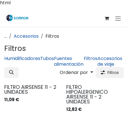
html
Ir al contenido
...
Accesorios
Filtros
Filtros
Humidificadores
Tubos
Fuentes
Filtros
Accesorios
alimentación
de viaje
Ordenar por
Filtros
FILTRO AIRSENSE 11 - 2
FILTRO
UNIDADES
HIPOALERGENICO
AIRSENSE 11 - 2
11,09
€
UNIDADES
12,82
€